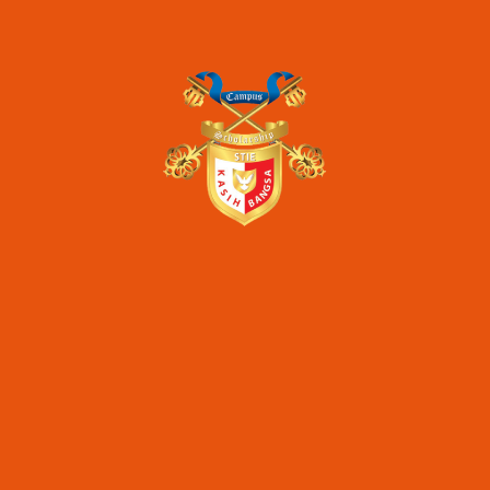
perguruan tinggi
pmb
stie kasih bangsa
unas
Artikel Terkini
STIE Kasih Bangsa – Dua Dekade Konsisten
Mewujudkan Pendidikan Melalui Program Beasiswa
Seminar Nasional Inkubasi Bisnis & Investasi “Digital
Transformation of SMEs for Increasing Market
Competitiveness”
Seminar Nasional Inkubasi Bisnis & Investasi
“Optimizing Startup Business Model for Facing