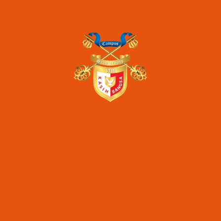
perguruan tinggi
pmb
stie kasih bangsa
unas
Artikel Terkini
STIE Kasih Bangsa – Dua Dekade Konsisten
Mewujudkan Pendidikan Melalui Program Beasiswa
Seminar Nasional Inkubasi Bisnis & Investasi “Digital
Transformation of SMEs for Increasing Market
Competitiveness”
Seminar Nasional Inkubasi Bisnis & Investasi
“Optimizing Startup Business Model for Facing