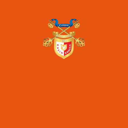
perguruan tinggi
pmb
stie kasih bangsa
unas
Artikel Terkini
STIE Kasih Bangsa – Dua Dekade Konsisten
Mewujudkan Pendidikan Melalui Program Beasiswa
Seminar Nasional Inkubasi Bisnis & Investasi “Digital
Transformation of SMEs for Increasing Market
Competitiveness”
Seminar Nasional Inkubasi Bisnis & Investasi
“Optimizing Startup Business Model for Facing