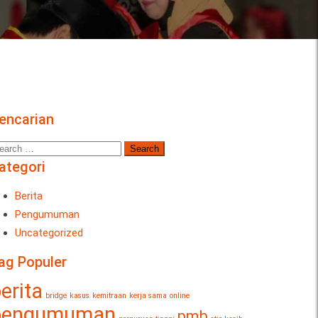
encarian
ategori
Berita
Pengumuman
Uncategorized
ag Populer
erita
bridge
kasus
kemitraan
kerja sama
online
pengumuman
pmb