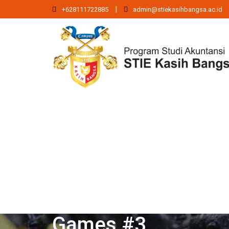
|
+628111722885
admin@stiekasihbangsa.ac.id
Games #3