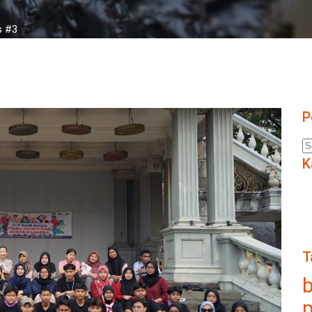
 #3
P
K
T
b