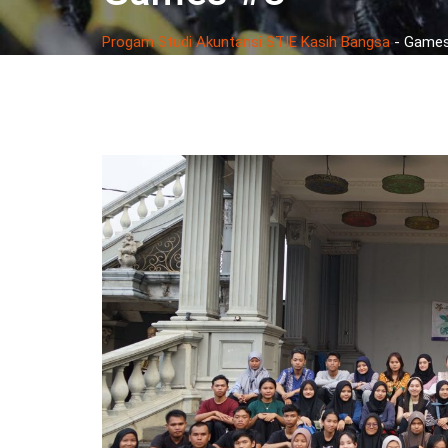
Progam Studi Akuntansi STIE Kasih Bangsa
-
Games